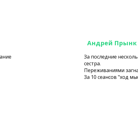
Андрей Прынк
вание
За последние несколь
сестра.
Переживаниями загнал
За 10 сеансов "ход м